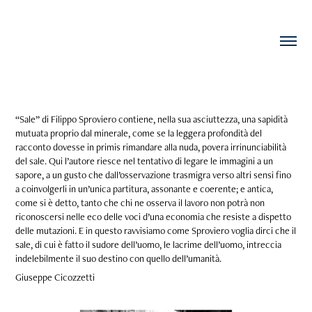
“Sale” di Filippo Sproviero contiene, nella sua asciuttezza, una sapidità
mutuata proprio dal minerale, come se la leggera profondità del
racconto dovesse in primis rimandare alla nuda, povera irrinunciabilità
del sale. Qui l’autore riesce nel tentativo di legare le immagini a un
sapore, a un gusto che dall’osservazione trasmigra verso altri sensi fino
a coinvolgerli in un’unica partitura, assonante e coerente; e antica,
come si è detto, tanto che chi ne osserva il lavoro non potrà non
riconoscersi nelle eco delle voci d’una economia che resiste a dispetto
delle mutazioni. E in questo ravvisiamo come Sproviero voglia dirci che il
sale, di cui è fatto il sudore dell’uomo, le lacrime dell’uomo, intreccia
indelebilmente il suo destino con quello dell’umanità.
Giuseppe Cicozzetti