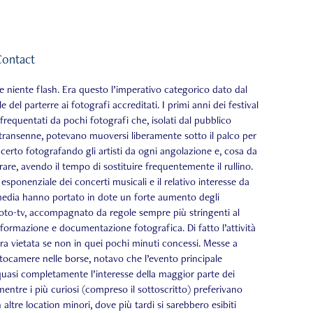
Contact
e niente flash. Era questo l’imperativo categorico dato dal
e del parterre ai fotografi accre­ditati. I primi anni dei festival
frequentati da pochi fotografi che, isolati dal pubblico
e transenne, potevano muoversi liberamente sotto il palco per
ncerto fotografando gli artisti da ogni angolazione e, cosa da
are, avendo il tempo di sostituire frequentemente il rullino.
 esponenziale dei concerti musicali e il relativo interesse da
media hanno portato in dote un forte aumento degli
foto-tv, accompagnato da regole sempre più stringenti al
informazione e documentazione fotografica. Di fatto l’attività
era vietata se non in quei pochi minuti concessi. Messe a
otocamere nelle borse, notavo che l’evento principale
quasi completamente l’interes­se della maggior parte dei
mentre i più curiosi (compreso il sottoscritto) preferivano
n altre location minori, dove più tardi si sarebbero esibiti