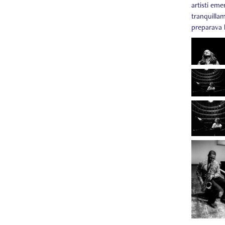
artisti eme
tranquillam
preparava l