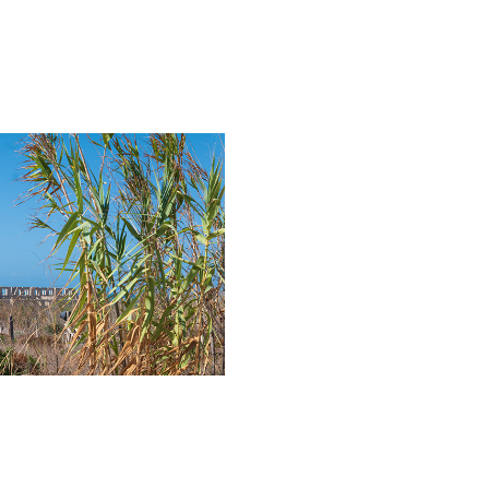
rnace Penna
2025