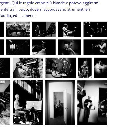
rgenti. Qui le regole erano più blande e potevo aggirarmi
ente tra il palco, dove si accordavano strumenti e si
’audio, ed i camerini.