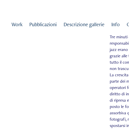
Work
Pubblicazioni
Descrizione gallerie
Info
Tre minuti 
responsabil
jazz erano 
grazie all
tutto il co
non trascur
La crescita
parte dei 
operatori 
diritto di 
di ripresa 
posto le f
assorbiva 
fotografi, 
spostarsi i